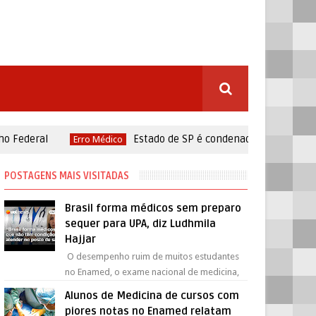
deral
Estado de SP é condenado em R$ 50 mil po
Erro Médico
POSTAGENS MAIS VISITADAS
Brasil forma médicos sem preparo
sequer para UPA, diz Ludhmila
Hajjar
O desempenho ruim de muitos estudantes
no Enamed, o exame nacional de medicina,
escancara a falta de preparo para
Alunos de Medicina de cursos com
atendimentos básicos, ava...
piores notas no Enamed relatam