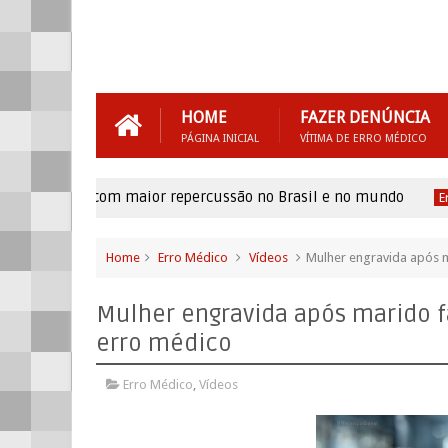
HOME
FAZER DENÚNCIA
PÁGINA INICIAL
VÍTIMA DE ERRO MÉDICO
s médicos com maior repercussão no Brasil e no mundo
Erro M
Home
Erro Médico
Vídeos
Mulher engravida após m
Mulher engravida após marido f
erro médico
Erro Médico
,
Vídeos