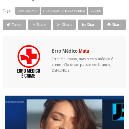
Tags :
ERRO MÉDICO
PROCESSOS DE ERRO MÉDICO
VÍDEOS
Tweet
Share
Share
Share
Share
Erro Médico
Mata
Errar é humano, mas o erro médico é
crime, não deixe passar em branco,
DENUNCIE