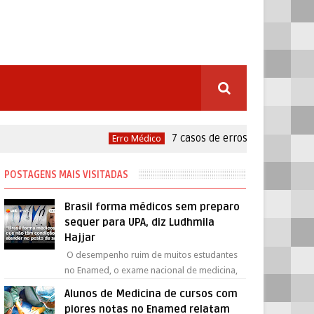
7 casos de erros médicos com mai
Erro Médico
POSTAGENS MAIS VISITADAS
Brasil forma médicos sem preparo
sequer para UPA, diz Ludhmila
Hajjar
O desempenho ruim de muitos estudantes
no Enamed, o exame nacional de medicina,
escancara a falta de preparo para
Alunos de Medicina de cursos com
atendimentos básicos, ava...
piores notas no Enamed relatam