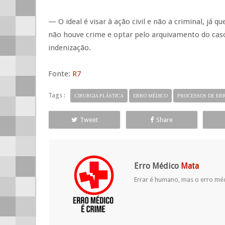
— O ideal é visar à ação civil e não a criminal, já
não houve crime e optar pelo arquivamento do caso
indenização.
Fonte:
R7
Tags :
CIRURGIA PLÁSTICA
ERRO MÉDICO
PROCESSOS DE ER
Tweet
Share
Erro Médico
Mata
Errar é humano, mas o erro mé