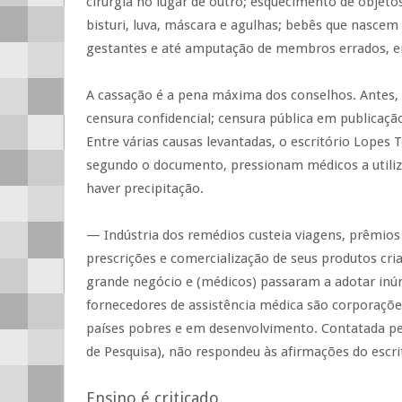
cirurgia no lugar de outro; esquecimento de objetos
bisturi, luva, máscara e agulhas; bebês que nasce
gestantes e até amputação de membros errados, en
A cassação é a pena máxima dos conselhos. Antes, d
censura confidencial; censura pública em publicação 
Entre várias causas levantadas, o escritório Lopes Te
segundo o documento, pressionam médicos a util
haver precipitação.
— Indústria dos remédios custeia viagens, prêmios
prescrições e comercialização de seus produtos cr
grande negócio e (médicos) passaram a adotar inúm
fornecedores de assistência médica são corporaçõe
países pobres e em desenvolvimento. Contatada pel
de Pesquisa), não respondeu às afirmações do escri
Ensino é criticado