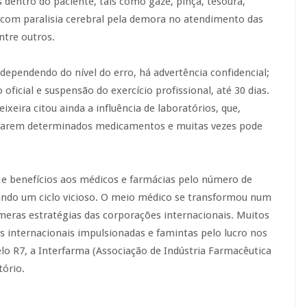
 dentro do paciente, tais como gaze, pinça, tesoura,
m com paralisia cerebral pela demora no atendimento das
tre outros.
ependendo do nível do erro, há advertência confidencial;
oficial e suspensão do exercício profissional, até 30 dias.
ixeira citou ainda a influência de laboratórios, que,
izarem determinados medicamentos e muitas vezes pode
 e benefícios aos médicos e farmácias pelo número de
iando um ciclo vicioso. O meio médico se transformou num
eras estratégias das corporações internacionais. Muitos
s internacionais impulsionadas e famintas pelo lucro nos
o R7, a Interfarma (Associação de Indústria Farmacêutica
tório.